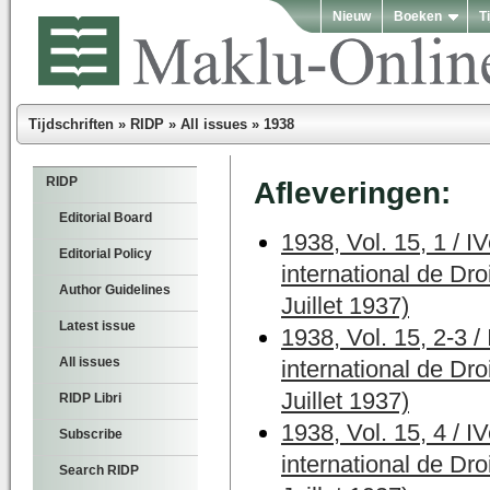
Nieuw
Boeken
T
Tijdschriften
»
RIDP
»
All issues
»
1938
RIDP
Afleveringen:
Editorial Board
1938, Vol. 15, 1 / 
Editorial Policy
international de Dro
Author Guidelines
Juillet 1937)
Latest issue
1938, Vol. 15, 2-3 
All issues
international de Dro
Juillet 1937)
RIDP Libri
1938, Vol. 15, 4 / 
Subscribe
international de Dro
Search RIDP