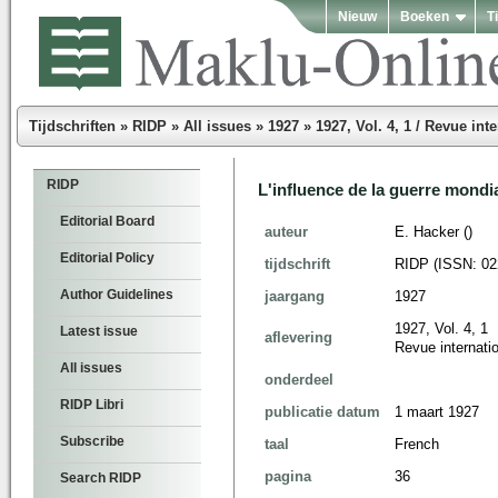
Nieuw
Boeken
T
Tijdschriften
»
RIDP
»
All issues
»
1927
»
1927, Vol. 4, 1 / Revue int
RIDP
L'influence de la guerre mondia
Editorial Board
auteur
E. Hacker ()
Editorial Policy
tijdschrift
RIDP (ISSN: 02
Author Guidelines
jaargang
1927
1927, Vol. 4, 1
Latest issue
aflevering
Revue internatio
All issues
onderdeel
RIDP Libri
publicatie datum
1 maart 1927
Subscribe
taal
French
pagina
36
Search RIDP