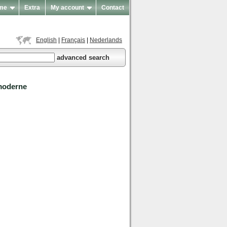
me
Extra
My account
Contact
English
|
Français
|
Nederlands
advanced search
 moderne