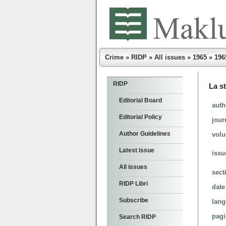
Crime
»
RIDP
»
All issues
»
1965
»
196
RIDP
La s
Editorial Board
auth
Editorial Policy
jour
Author Guidelines
vol
Latest issue
issu
All issues
sect
RIDP Libri
date
Subscribe
lan
pag
Search RIDP