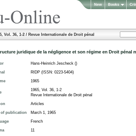
New
Books
Cri
5, Vol. 36, 1-2 / Revue Internationale de Droit pénal
tructure juridique de la négligence et son régime en Droit pénal
or
Hans-Heinrich Jescheck ()
nal
RIDP (ISSN: 0223-5404)
ume
1965
1965, Vol. 36, 1-2
e
Revue Internationale de Droit pénal
ion
Articles
 of publication
March 1, 1965
guage
French
ina
11