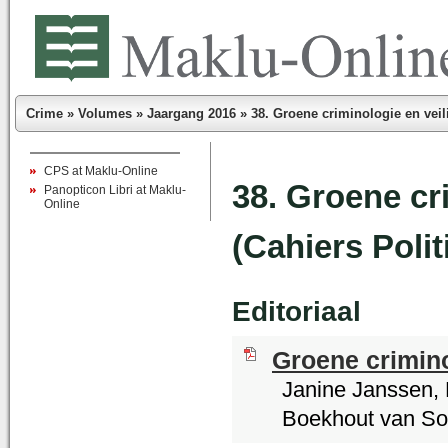
Crime
»
Volumes
»
Jaargang 2016
»
38. Groene criminologie en vei
CPS at Maklu-Online
38. Groene cr
Panopticon Libri at Maklu-
Online
(Cahiers Poli
Editoriaal
Groene crimino
Janine Janssen, 
Boekhout van So