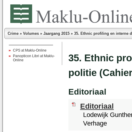
Crime
»
Volumes
»
Jaargang 2015
»
35. Ethnic profiling en interne di
CPS at Maklu-Online
35. Ethnic prof
Panopticon Libri at Maklu-
Online
politie (Cahie
Editoriaal
Editoriaal
Lodewijk Gunther
Verhage