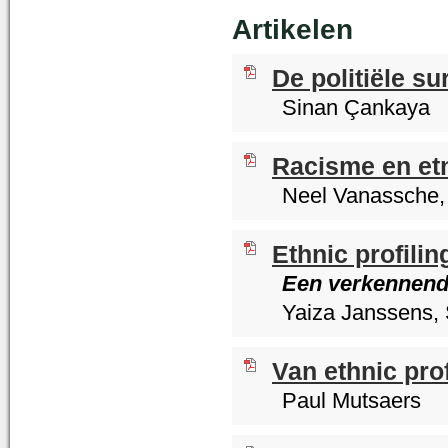
Artikelen
De politiële su
Sinan Çankaya
Racisme en etni
Neel Vanassche,
Ethnic profilin
Een verkennende
Yaiza Janssens, 
Van ethnic pro
Paul Mutsaers