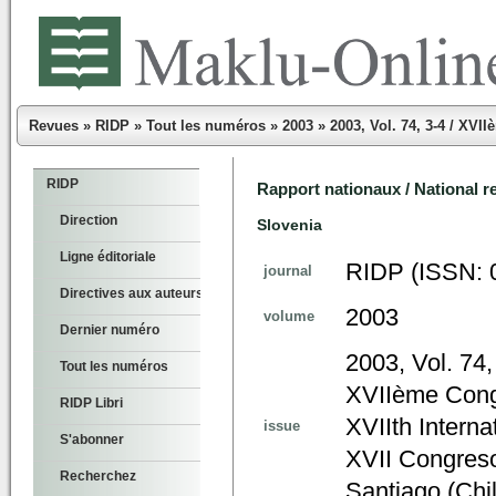
Revues
»
RIDP
»
Tout les numéros
»
2003
»
2003, Vol. 74, 3-4 / XVI
RIDP
Rapport nationaux / National r
Direction
Slovenia
Ligne éditoriale
RIDP (ISSN: 
journal
Directives aux auteurs
2003
volume
Dernier numéro
2003, Vol. 74,
Tout les numéros
XVIIème Congr
RIDP Libri
XVIIth Intern
issue
S'abonner
XVII Congreso
Recherchez
Santiago (Chi