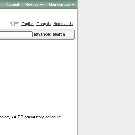
Accueil
Revues
Mon compte
English
|
Français
|
Nederlands
al review of penal law
advanced search
nology - AIDP preparatory colloquim