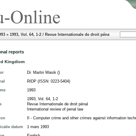
993
»
1993, Vol. 64, 1-2 / Revue Internationale de droit pénal / Internation
onal reports
ed Kingdiom
or
Dr. Martin Wasik ()
nal
RIDP (ISSN: 0223-5404)
ume
1993
1993, Vol. 64, 1-2
e
Revue Internationale de droit pénal
International review of penal law
ion
II - Computer crime and other crimes against information tech
icatie datum
1 mars 1993
gue
English