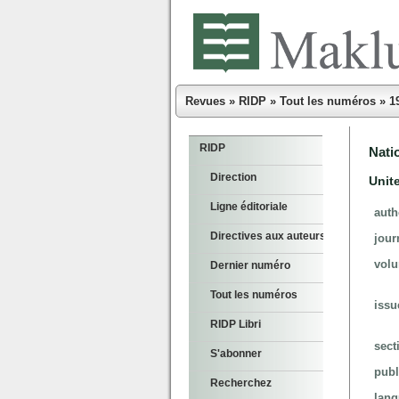
Revues
»
RIDP
»
Tout les numéros
»
1
RIDP
Nati
Direction
Unit
Ligne éditoriale
auth
Directives aux auteurs
jour
vol
Dernier numéro
Tout les numéros
issu
RIDP Libri
sect
S'abonner
publ
Recherchez
lan