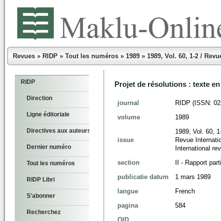
Revues
»
RIDP
»
Tout les numéros
»
1989
»
1989, Vol. 60, 1-2 / Revu
RIDP
Projet de résolutions : texte en
Direction
journal
RIDP (ISSN: 02
Ligne éditoriale
volume
1989
Directives aux auteurs
1989, Vol. 60, 1
issue
Revue Internatio
Dernier numéro
International re
section
II - Rapport part
Tout les numéros
publicatie datum
1 mars 1989
RIDP Libri
langue
French
S'abonner
pagina
584
Recherchez
OID